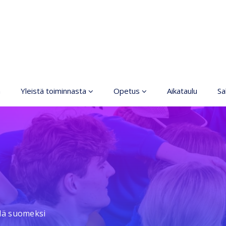
a
Yleistä toiminnasta
Opetus
Aikataulu
Sal
Taiteen perusopetus
Yleistä
Järjestyssäännöt
Ilmoittautuminen
Turvallisemman tilan
Lajit
periaatteet
Tasot
Saavutettava
taideharrastus
Hinnasto
llä suomeksi
Koski
Opettajat