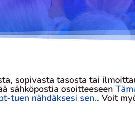
Hurja Piruetin
Tanssietiketti
toimintavuosi
Yhdenvertaisuus- ja
tasa-arvosuunnitelma
ta, sopivasta tasosta tai ilmoitta
tää sähköpostia osoitteeseen
Tämä
ipt-tuen nähdäksesi sen.
.
Voit myö