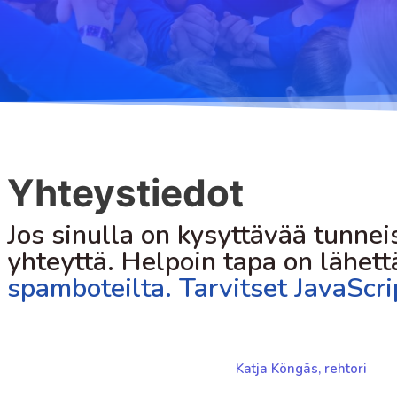
Yhteystiedot
Jos sinulla on kysyttävää tunneis
yhteyttä. Helpoin tapa on lähet
spamboteilta. Tarvitset JavaScr
Katja Köngäs, rehtori