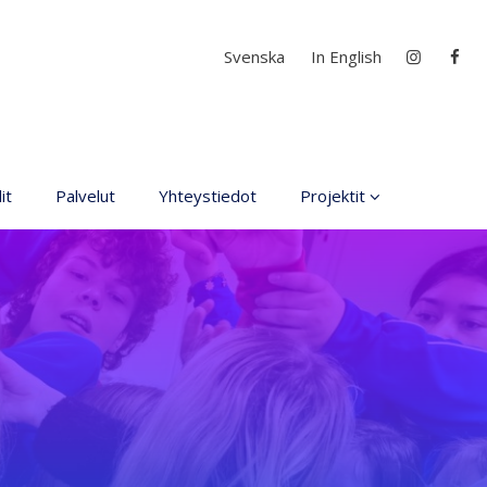
Valitse kieli
Svenska
In English
it
Palvelut
Yhteystiedot
Projektit
Kaikki projektit
D4EA - Dance fore Eco-
Anxiety
Suomen Nuori Kultuuri
lähettiläs nimitys
DanceMe UP 2019-2022
Interlaced 2020