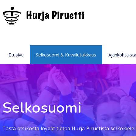
Etusivu
Selkosuomi & Kuvailutulkkaus
Ajankohtaist
Selkosuomi
Tästä otsikosta löydät tietoa Hurja Piruetista selkokiele