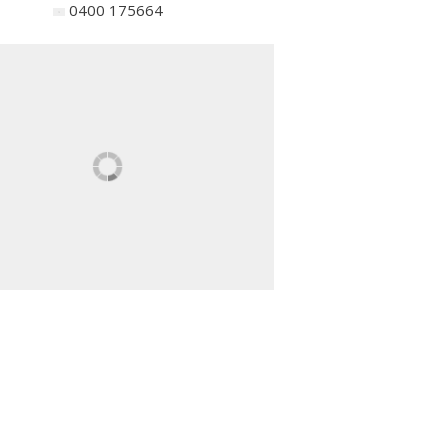
0400 175664
North-South 2011-2015
We move as we dance
ABC´d
ABC'd?
Säännöt
Lataa video täältä
Teams
Supervisors
Suurlähettilään puhe