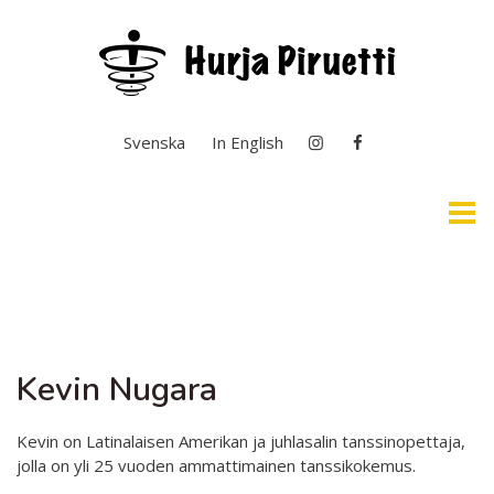
Valitse kieli
Svenska
In English
Etusivu
Selkosuomi & Kuvailutulkkaus
Kevin Nugara
Ajankohtaista
Yleistä toiminnasta
Kevin on Latinalaisen Amerikan ja juhlasalin tanssinopettaja,
jolla on yli 25 vuoden ammattimainen tanssikokemus.
Taiteen perusopetus