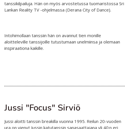
tanssikilpailuja. Hän on myös arvostetussa tuomaristossa Sri
Interlaced 2020
Lankan Reality TV -ohjelmassa (Derana City of Dance).
Ilmastonmuutos voima 2020
Kuulethan ääneni, näethän minut... 2020
Intohimollaan tanssiin hän on avannut tien monille
Taide kahdella kielellä 2018-2020
aloitteleville tanssijoille tutustumaan unelmiinsa ja olemaan
inspiraationa kaikille.
Downloading Future 2019
Australian Youth Dance Festival 2019
Sharing the same roots 2019
Danselfie 2017-2018
Access to art 2016-2018
Jussi "Focus" Sirviö
Fenris 2014-2015
North-South 2011-2015
Jussi aloitti tanssin breakilla vuonna 1995. Reilun 20-vuoden
ura on vienyt Jussin katutanssin sanasaattajana yli 40:n eri
We move as we dance