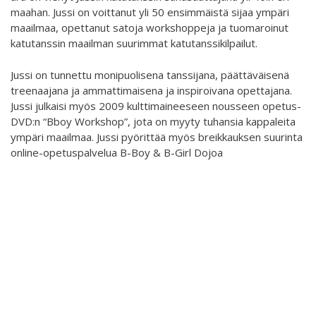
maahan. Jussi on voittanut yli 50 ensimmäistä sijaa ympäri
ABC´d
maailmaa, opettanut satoja workshoppeja ja tuomaroinut
katutanssin maailman suurimmat katutanssikilpailut.
ABC'd?
Jussi on tunnettu monipuolisena tanssijana, päättäväisenä
Säännöt
treenaajana ja ammattimaisena ja inspiroivana opettajana.
Jussi julkaisi myös 2009 kulttimaineeseen nousseen opetus-
Lataa video täältä
DVD:n “Bboy Workshop”, jota on myyty tuhansia kappaleita
Teams
ympäri maailmaa. Jussi pyörittää myös breikkauksen suurinta
online-opetuspalvelua B-Boy & B-Girl Dojoa
Supervisors
Suurlähettilään puhe