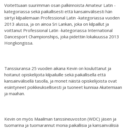
Opetus
Voitettuaan suurimman osan palkinnoista Amateur Latin -
Järjestyssäännöt
kategoriassa sekä paikallisesti että kansainvälisesti hän
Yleistä
Aikataulu
siirtyi kilpailemaan Professional Latin -kategoriassa vuoden
Turvallisemman tilan periaatteet
2013 alussa, ja on ainoa Sri Lankan, joka on kilpaillut ja
Ilmoittautuminen
Salit
voittanut Professional Latin -kategoriassa International
Saavutettava taideharrastus
Lajit
Dancesport Championships, joka pidettiin lokakuussa 2013
Hongkongissa.
Koski
Palvelut
Tasot
Hurja Piruetin toimintavuosi
Hinnasto
Yhteystiedot
Yhdenvertaisuus- ja tasa-arvosuunnitelma
Tanssiuransa 25 vuoden aikana Kevin on kouluttanut ja
Opettajat
Projektit
hoitanut opiskelijoita kilpailuille sekä paikallisella että
Tanssietiketti
kansainvälisellä tasolla, ja monet näistä opiskelijoista ovat
esiintyneet poikkeuksellisesti ja tuoneet kunniaa Akatemiaan
Kaikki projektit
ja maahan.
D4EA - Dance fore Eco-Anxiety
Suomen Nuori Kultuuri lähettiläs nimitys
Kevin on myös Maailman tanssineuvoston (WDC) jäsen ja
DanceMe UP 2019-2022
tuomarina ja tuomarannut monia paikallisia ja kansainvälisiä