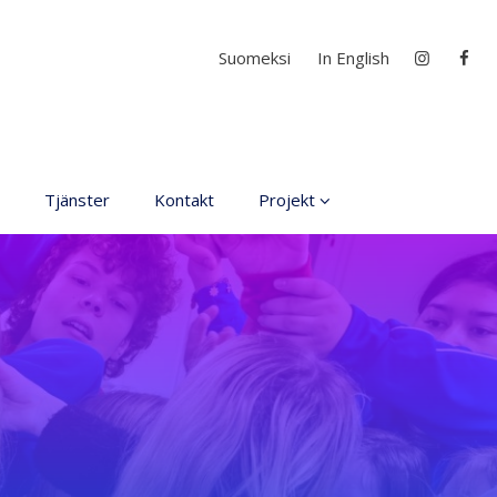
Välj ditt språk
Suomeksi
In English
Tjänster
Kontakt
Projekt
D4EA - Dance fore Eco-
Anxiety
Ung kulturambassadör
för Finland
DanceMe UP 2019-2022
Sri Lanka - kultur utbyte
2020
Hör min röst och se