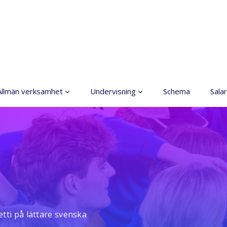
Allmän verksamhet
Undervisning
Schema
Salar
Grundläggande
Allmänt
konstundervisning
Anmälning
Ordningsregler
Terminsavgifter
rinciper för ett säkrare
utrymme
Dansgrenar
Tillgänglig hobby inom
Olika nivåer
konst
tti på lättare svenska
Lärarna
Koski