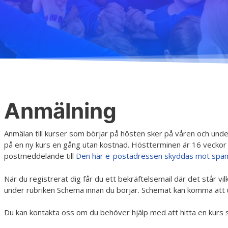
H
Anmälning
Anmälan till kurser som börjar på hösten sker på våren och under
på en ny kurs en gång utan kostnad. Höstterminen är 16 veckor 
postmeddelande till
Den här e-postadressen skyddas mot spambot
När du registrerat dig får du ett bekräftelsemail där det står vi
under rubriken Schema innan du börjar. Schemat kan komma att 
Du kan kontakta oss om du behöver hjälp med att hitta en kurs so