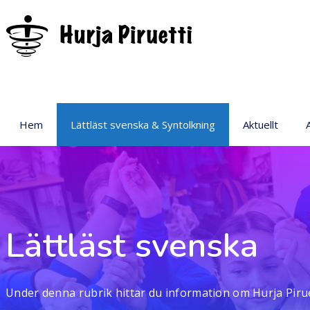
Hem
Lättläst svenska & Syntolkning
Aktuellt
P
Lättläst svenska
Under denna rubrik hittar du information om Hurja Pirue