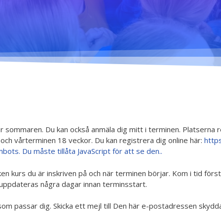
Dansetikett
urja Piruettis
verksamhetsår
Planen för jämställdhet
och likabehandling
 sommaren. Du kan också anmäla dig mitt i terminen. Platserna res
och vårterminen 18 veckor. Du kan registrera dig online här:
https
s. Du måste tillåta JavaScript för att se den.
.
lken kurs du är inskriven på och när terminen börjar. Kom i tid för
uppdateras några dagar innan terminsstart.
m passar dig. Skicka ett mejl till
Den här e-postadressen skyddas