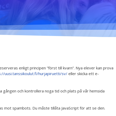
mig... - 2020
Klimatförändrings kraft
2020
Konst på två språk
2018-2020
Sharing the same roots
- 2019
Downloading Future -
2019
erveras enligt principen ”först till kvarn”. Nya elever kan prova
://uusi.tanssikoulut.fi/hurjapiruetti/sv/
eller skicka ett e-
Danselfie 2017-2018
Tillgång till konst 2016-
2018
sta gången och kontrollera noga tid och plats på vår hemsida
North-South 2011-2015
 mot spambots. Du måste tillåta JavaScript för att se den.
Fenris 2014